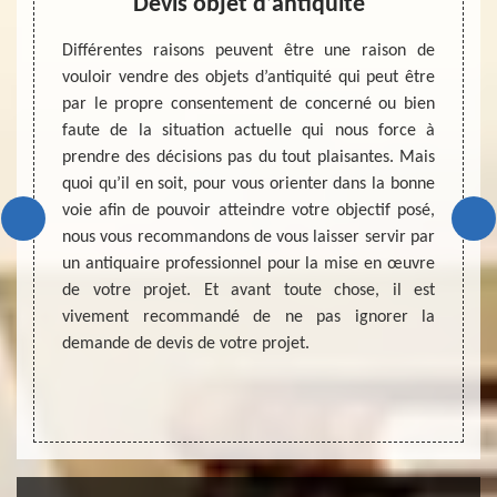
le La
Devis objet d’antiquité
Différentes raisons peuvent être une raison de
Un dev
vouloir vendre des objets d’antiquité qui peut être
bon dé
nnel et
par le propre consentement de concerné ou bien
type d
ville La
faute de la situation actuelle qui nous force à
antiqu
pétence
prendre des décisions pas du tout plaisantes. Mais
pouvoi
met de
quoi qu’il en soit, pour vous orienter dans la bonne
mettan
vention.
voie afin de pouvoir atteindre votre objectif posé,
d’un o
e vous
nous vous recommandons de vous laisser servir par
une co
ors, si
un antiquaire professionnel pour la mise en œuvre
ce qu’o
ous vous
de votre projet. Et avant toute chose, il est
être 
tacter
vivement recommandé de ne pas ignorer la
réalisa
n’allez
demande de devis de votre projet.
d’anti
e. Nous
néglig
erville