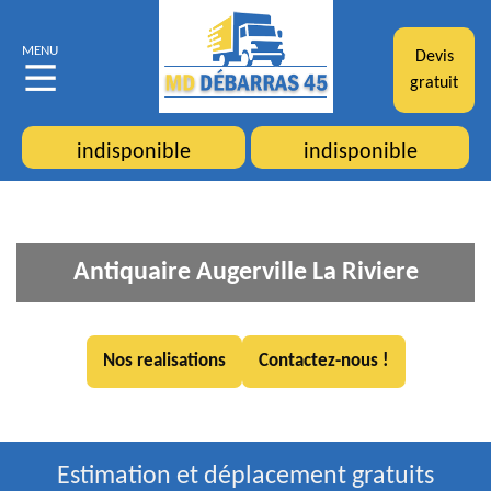
MENU
Devis
gratuit
indisponible
indisponible
Antiquaire Augerville La Riviere
Nos realisations
Contactez-nous !
Estimation et déplacement gratuits