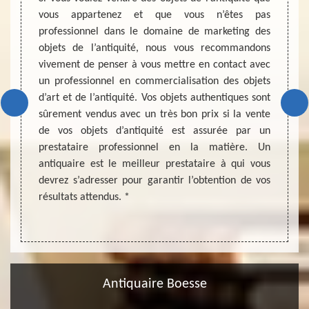
vente de
vous appartenez et que vous n’êtes pas
Avec l
uelques
professionnel dans le domaine de marketing des
sont e
ignorer
objets de l’antiquité, nous vous recommandons
certifi
e d’une
vivement de penser à vous mettre en contact avec
L’obje
émarche
un professionnel en commercialisation des objets
rattac
de vous
d’art et de l’antiquité. Vos objets authentiques sont
antiqu
sionnel
sûrement vendus avec un très bon prix si la vente
d’une 
ossible
de vos objets d’antiquité est assurée par un
un com
le d’un
prestataire professionnel en la matière. Un
de rev
te pour
antiquaire est le meilleur prestataire à qui vous
antiqu
z pas à
devrez s’adresser pour garantir l’obtention de vos
adress
résultats attendus. *
connu p
Antiquaire Boesse