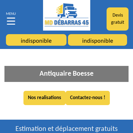
MENU
Devis
gratuit
indisponible
indisponible
Antiquaire Boesse
Nos realisations
Contactez-nous !
Estimation et déplacement gratuits