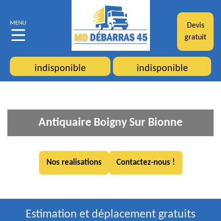
MENU
Devis
gratuit
indisponible
indisponible
Antiquaire Boigny Sur Bionne
Nos realisations
Contactez-nous !
Estimation et déplacement gratuits