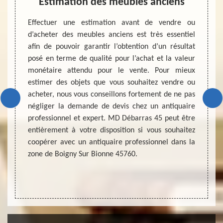
ne
Estimation des meubles anciens
l’a
nnel et
Effectuer une estimation avant de vendre ou
gny Sur
d’acheter des meubles anciens est très essentiel
usieurs
afin de pouvoir garantir l’obtention d’un résultat
Vous 
ons que
posé en terme de qualité pour l’achat et la valeur
brocan
re quel
monétaire attendu pour le vente. Pour mieux
pas sû
vendons
estimer des objets que vous souhaitez vendre ou
est un
avec un
acheter, nous vous conseillons fortement de ne pas
pourre
sser de
négliger la demande de devis chez un antiquaire
profes
s notre
professionnel et expert. MD Débarras 45 peut être
objet
n’allez
entièrement à votre disposition si vous souhaitez
profes
ance et
coopérer avec un antiquaire professionnel dans la
antiqui
e.
zone de Boigny Sur Bionne 45760.
en par
recons
pas à l