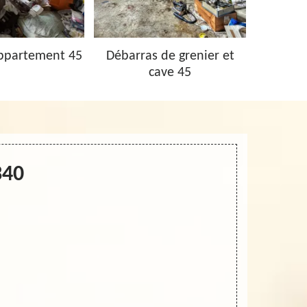
ppartement 45
Débarras de grenier et
Vidage 
cave 45
340