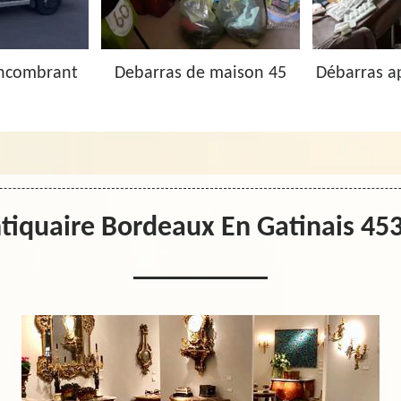
Encombrant
Debarras de maison 45
Débarras a
tiquaire Bordeaux En Gatinais 45