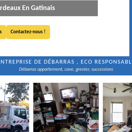
rdeaux En Gatinais
s
Contactez-nous !
ENTREPRISE DE DÉBARRAS , ECO RESPONSABL
Débarras appartement, cave, grenier, successions