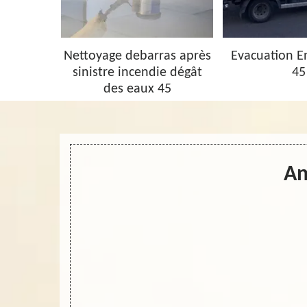
barras 45
Nettoyage debarras après
Evacuation 
sinistre incendie dégât
45
des eaux 45
An