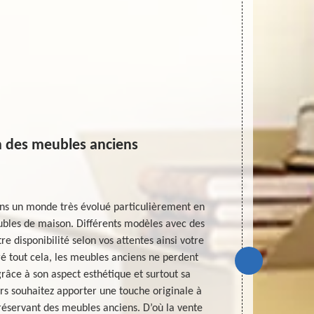
n des meubles anciens
ns un monde très évolué particulièrement en
La cultu
bles de maison. Différents modèles avec des
uniquement p
re disponibilité selon vos attentes ainsi votre
culture est 
é tout cela, les meubles anciens ne perdent
mondialem
râce à son aspect esthétique et surtout sa
tourisme cult
rs souhaitez apporter une touche originale à
l’objet d’art 
préservant des meubles anciens. D’où la vente
notre cœur 