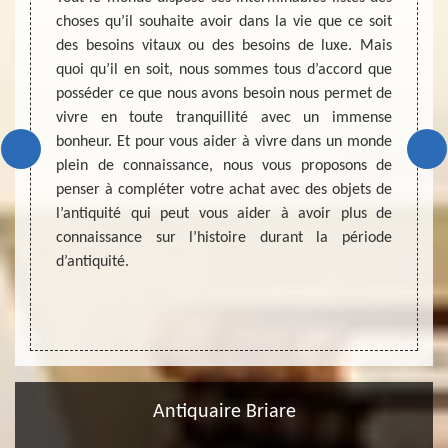
rme de
choses qu’il souhaite avoir dans la vie que ce soit
d’ache
 aspect
des besoins vitaux ou des besoins de luxe. Mais
afin d
ion de
quoi qu’il en soit, nous sommes tous d’accord que
posé e
nous ne
posséder ce que nous avons besoin nous permet de
monét
réserve
vivre en toute tranquillité avec un immense
estime
ix des
bonheur. Et pour vous aider à vivre dans un monde
achete
ien pour
plein de connaissance, nous vous proposons de
néglig
Si vous
penser à compléter votre achat avec des objets de
profes
nciens,
l’antiquité qui peut vous aider à avoir plus de
entièr
ire pro
connaissance sur l’histoire durant la période
coopér
devis.
d’antiquité.
zone d
Antiquaire Briare