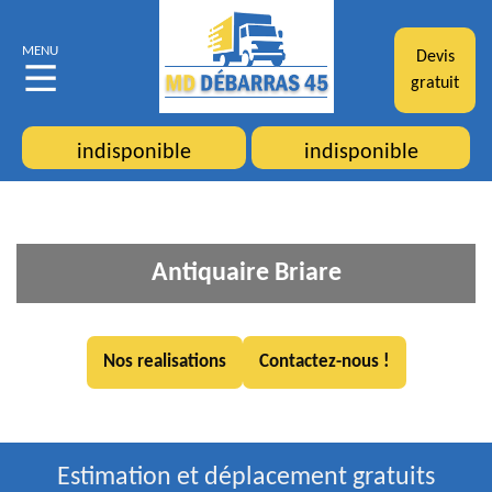
MENU
Devis
gratuit
indisponible
indisponible
Antiquaire Briare
Nos realisations
Contactez-nous !
Estimation et déplacement gratuits