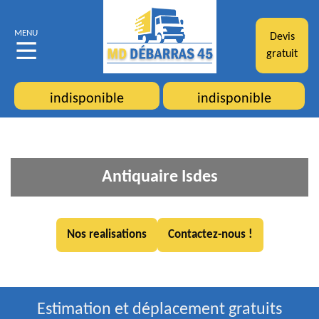
MENU
Devis
gratuit
indisponible
indisponible
Antiquaire Isdes
Nos realisations
Contactez-nous !
Estimation et déplacement gratuits