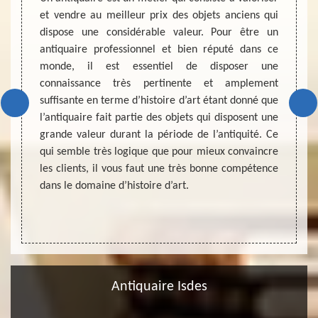
aqué en
et vendre au meilleur prix des objets anciens qui
d’ache
 qualité
dispose une considérable valeur. Pour être un
afin d
e faire
antiquaire professionnel et bien réputé dans ce
posé e
el. La
monde, il est essentiel de disposer une
monét
fié est
connaissance très pertinente et amplement
estime
produit
suffisante en terme d’histoire d’art étant donné que
achete
ndus et
l’antiquaire fait partie des objets qui disposent une
néglig
 est un
grande valeur durant la période de l’antiquité. Ce
profes
sposons
qui semble très logique que pour mieux convaincre
entièr
 à tout
les clients, il vous faut une très bonne compétence
coopér
ode de
dans le domaine d’histoire d’art.
zone d
oute la
Antiquaire Isdes