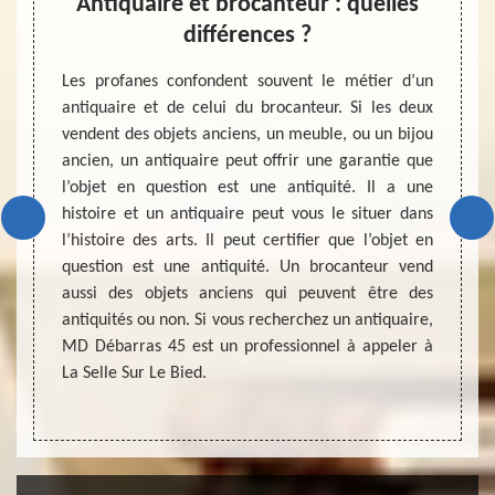
r
Antiquaire et brocanteur : quelles
 La
différences ?
Estime
essenti
Les profanes confondent souvent le métier d’un
votre 
antiquaire et de celui du brocanteur. Si les deux
aire est
démarc
vendent des objets anciens, un meuble, ou un bijou
vrer un
avant 
ancien, un antiquaire peut offrir une garantie que
iquité à
succes
l’objet en question est une antiquité. Il a une
et être
admini
histoire et un antiquaire peut vous le situer dans
artiste
laisse
l’histoire des arts. Il peut certifier que l’objet en
 semble
afin d
question est une antiquité. Un brocanteur vend
er à MD
votre 
aussi des objets anciens qui peuvent être des
objet si
antiqu
antiquités ou non. Si vous recherchez un antiquaire,
va vous
garant
MD Débarras 45 est un professionnel à appeler à
tise est
commen
La Selle Sur Le Bied.
 il vous