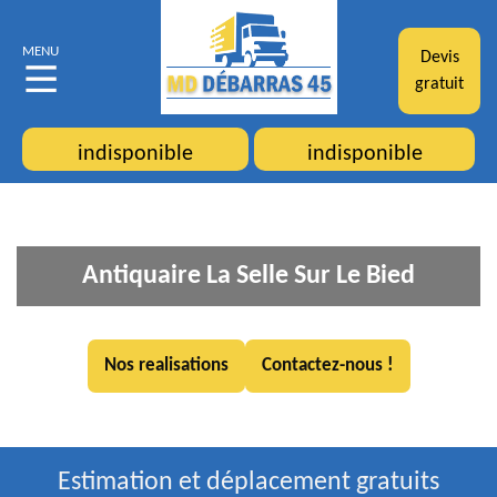
MENU
Devis
gratuit
indisponible
indisponible
Antiquaire La Selle Sur Le Bied
Nos realisations
Contactez-nous !
Estimation et déplacement gratuits