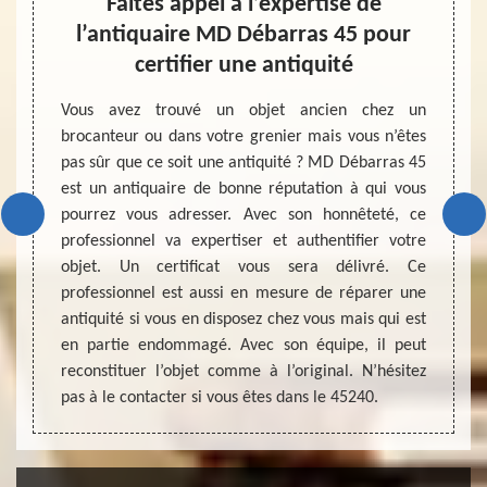
r
Faites appel à l’expertise de
 à
l’antiquaire MD Débarras 45 pour
Un anti
certifier une antiquité
domain
valeur
aire est
Vous avez trouvé un objet ancien chez un
que to
vrer un
brocanteur ou dans votre grenier mais vous n’êtes
essent
iquité à
pas sûr que ce soit une antiquité ? MD Débarras 45
pourq
et être
est un antiquaire de bonne réputation à qui vous
l’anti
artiste
pourrez vous adresser. Avec son honnêteté, ce
présen
 semble
professionnel va expertiser et authentifier votre
ayez u
er à MD
objet. Un certificat vous sera délivré. Ce
authen
objet si
professionnel est aussi en mesure de réparer une
qu’ave
va vous
antiquité si vous en disposez chez vous mais qui est
vous p
tise est
en partie endommagé. Avec son équipe, il peut
achat.
 il vous
reconstituer l’objet comme à l’original. N’hésitez
pas à le contacter si vous êtes dans le 45240.