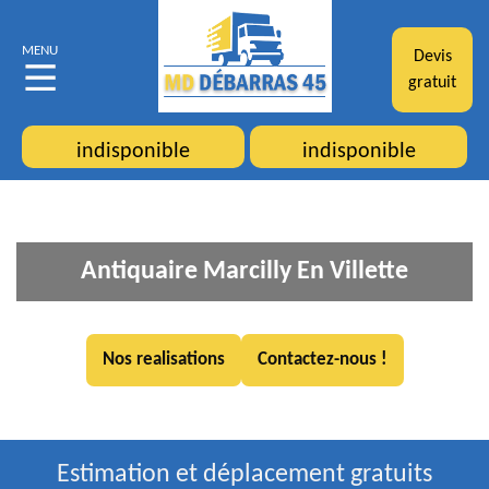
MENU
Devis
gratuit
indisponible
indisponible
Antiquaire Marcilly En Villette
Nos realisations
Contactez-nous !
Estimation et déplacement gratuits