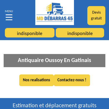
MENU
Devis
gratuit
indisponible
indisponible
Antiquaire Oussoy En Gatinais
Nos realisations
Contactez-nous !
Estimation et déplacement gratuits