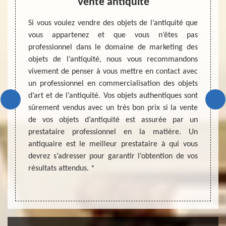
Vente antiquité
Es
tes des
Si vous voulez vendre des objets de l’antiquité que
Effec
ce soit
vous appartenez et que vous n’êtes pas
d’ache
e. Mais
professionnel dans le domaine de marketing des
afin d
ord que
objets de l’antiquité, nous vous recommandons
posé e
rmet de
vivement de penser à vous mettre en contact avec
monét
mmense
un professionnel en commercialisation des objets
estime
n monde
d’art et de l’antiquité. Vos objets authentiques sont
achete
sons de
sûrement vendus avec un très bon prix si la vente
néglig
jets de
de vos objets d’antiquité est assurée par un
profes
plus de
prestataire professionnel en la matière. Un
entièr
période
antiquaire est le meilleur prestataire à qui vous
coopér
devrez s’adresser pour garantir l’obtention de vos
zone d
résultats attendus. *