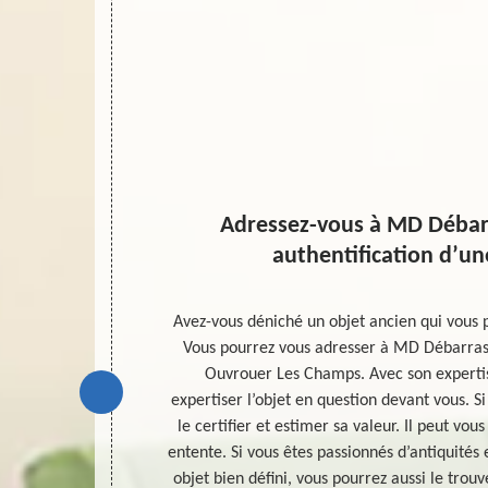
Adressez-vous à MD Débar
authentification d’un
re des objets
Avez-vous déniché un objet ancien qui vous 
ncerné ou bien
Vous pourrez vous adresser à MD Débarras 4
écisions pas du
Ouvrouer Les Champs. Avec son expertise
 dans la bonne
expertiser l’objet en question devant vous. Si 
us vous
le certifier et estimer sa valeur. Il peut vou
essionnel pour
entente. Si vous êtes passionnés d’antiquités
 est vivement
objet bien défini, vous pourrez aussi le trouv