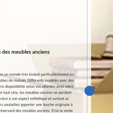
n des meubles anciens
ns un monde très évolué particulièrement en
Un antiquair
bles de maison. Différents modèles avec des
vous souhaite
re disponibilité selon vos attentes ainsi votre
c’est tout co
é tout cela, les meubles anciens ne perdent
qui peut vo
râce à son aspect esthétique et surtout sa
particular
rs souhaitez apporter une touche originale à
antiquaire qu
préservant des meubles anciens. D’où la vente
votre achat o