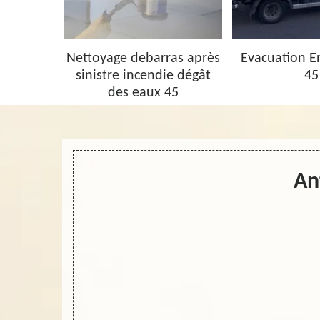
barras 45
Nettoyage debarras après
Evacuation 
sinistre incendie dégât
45
des eaux 45
An