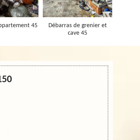
ppartement 45
Débarras de grenier et
Vidage 
cave 45
150