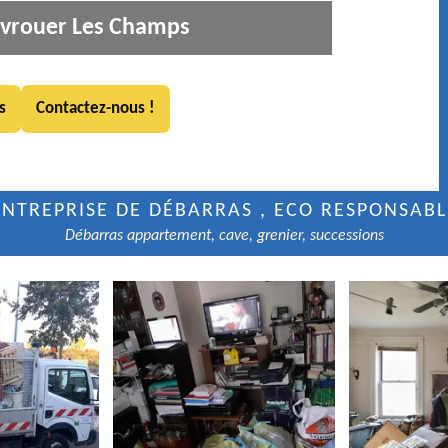
uvrouer Les Champs
s
Contactez-nous !
ENTREPRISE DE DÉBARRAS , ECO RESPONSABL
Débarras appartement, cave, grenier, successions