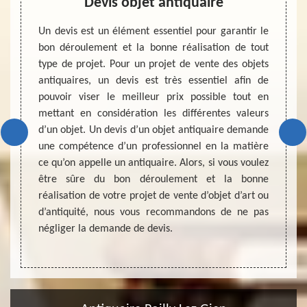
Devis objet antiquaire
tiel de
Un devis est un élément essentiel pour garantir le
Un anti
tout le
bon déroulement et la bonne réalisation de tout
domain
cessite
type de projet. Pour un projet de vente des objets
valeur
rmé par
antiquaires, un devis est très essentiel afin de
que to
d’un an
pouvoir viser le meilleur prix possible tout en
essent
manière
mettant en considération les différentes valeurs
pourq
as d’un
d’un objet. Un devis d’un objet antiquaire demande
l’anti
rmation
une compétence d’un professionnel en la matière
présen
dans le
ce qu’on appelle un antiquaire. Alors, si vous voulez
ayez u
de dire
être sûre du bon déroulement et la bonne
authen
quaire
réalisation de votre projet de vente d’objet d’art ou
qu’ave
ce soit
d’antiquité, nous vous recommandons de ne pas
vous p
 coût.
négliger la demande de devis.
achat.