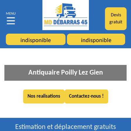
MENU
Devis
gratuit
indisponible
indisponible
Antiquaire Poilly Lez Gien
Nos realisations
Contactez-nous !
Estimation et déplacement gratuits