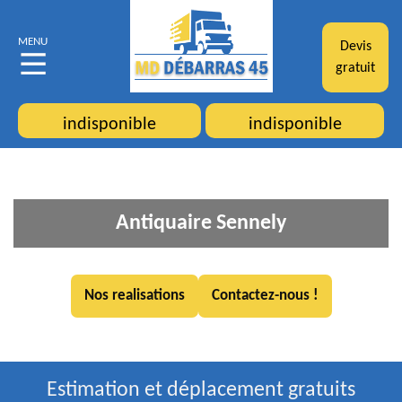
MENU
Devis
gratuit
indisponible
indisponible
Antiquaire Sennely
Nos realisations
Contactez-nous !
Estimation et déplacement gratuits