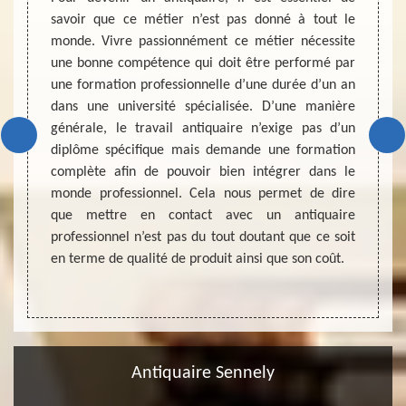
ce soit
savoir que ce métier n’est pas donné à tout le
e. Mais
monde. Vivre passionnément ce métier nécessite
Avez-v
ord que
une bonne compétence qui doit être performé par
comme 
rmet de
une formation professionnelle d’une durée d’un an
à MD D
mmense
dans une université spécialisée. D’une manière
Avec 
n monde
générale, le travail antiquaire n’exige pas d’un
experti
sons de
diplôme spécifique mais demande une formation
est un
jets de
complète afin de pouvoir bien intégrer dans le
valeur
plus de
monde professionnel. Cela nous permet de dire
entente
période
que mettre en contact avec un antiquaire
vous ê
professionnel n’est pas du tout doutant que ce soit
pourrez
en terme de qualité de produit ainsi que son coût.
trouv
fournis
Antiquaire Sennely