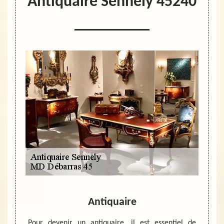
Antiquaire Sennely 45240
Antiquaire
Ad
po
tes des
Pour devenir un antiquaire, il est essentiel de