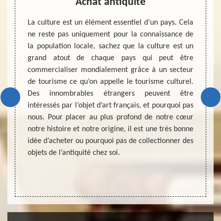
ens
Achat antiquité
eubles
La culture est un élément essentiel d’un pays. Cela
MD Déb
rme de
ne reste pas uniquement pour la connaissance de
expert
 aspect
la population locale, sachez que la culture est un
45170.
ion de
grand atout de chaque pays qui peut être
dans c
nous ne
commercialiser mondialement grâce à un secteur
sommes
réserve
de tourisme ce qu’on appelle le tourisme culturel.
soit v
ix des
Des innombrables étrangers peuvent être
des pr
ien pour
intéressés par l’objet d’art français, et pourquoi pas
imbatt
Si vous
nous. Pour placer au plus profond de notre cœur
conquér
nciens,
notre histoire et notre origine, il est une très bonne
nous v
ire pro
idée d’acheter ou pourquoi pas de collectionner des
votre 
devis.
objets de l’antiquité chez soi.
pleinem