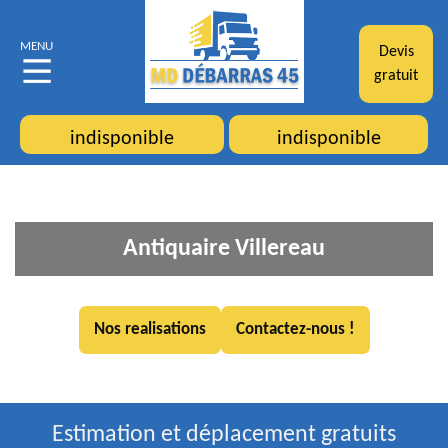
MENU
Devis
gratuit
indisponible
indisponible
Antiquaire Villereau
Nos realisations
Contactez-nous !
Estimation et déplacement gratuits