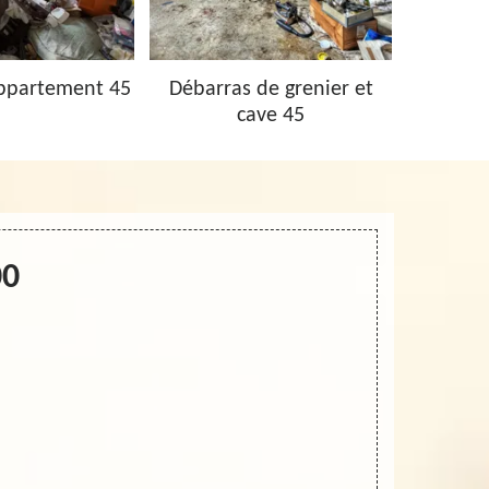
ppartement 45
Débarras de grenier et
Vidage 
cave 45
00