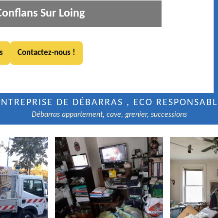
onflans Sur Loing
s
Contactez-nous !
ENTREPRISE DE DÉBARRAS , ECO RESPONSABL
Débarras appartement, cave, grenier, successions