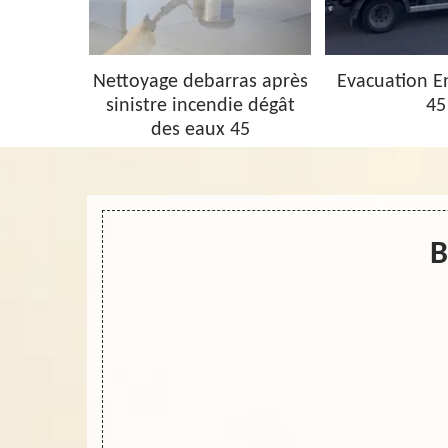
barras 45
Nettoyage debarras après
Evacuation 
sinistre incendie dégât
45
des eaux 45
B