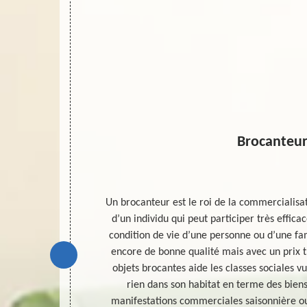
Loing
Brocanteu
s objets encore
Un brocanteur est le roi de la commercialisati
satisfaire aux
d’un individu qui peut participer très effic
mme assez
condition de vie d’une personne ou d’une fam
er vos objets
encore de bonne qualité mais avec un prix tr
pert est un
objets brocantes aide les classes sociales 
 pour pouvoir
rien dans son habitat en terme des biens
ct avec MD
manifestations commerciales saisonnière o