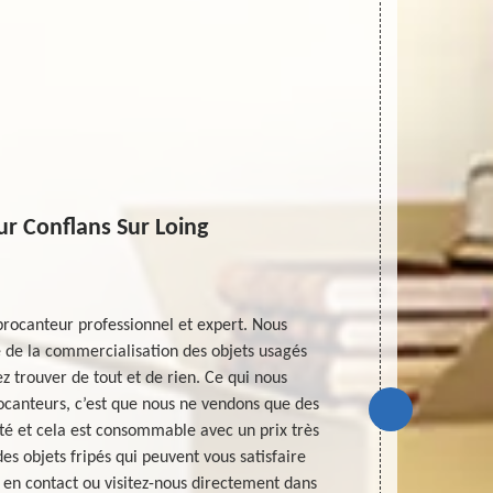
r Conflans Sur Loing
Obje
rocanteur professionnel et expert. Nous
Chers habit
e de la commercialisation des objets usagés
pensez à tra
z trouver de tout et de rien. Ce qui nous
Veuillez dem
rocanteurs, c’est que nous ne vendons que des
prix d’a
té et cela est consommable avec un prix très
brocanteur n’
des objets fripés qui peuvent vous satisfaire
bonne notion
 en contact ou visitez-nous directement dans
sociaux. Ou s