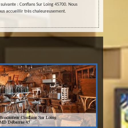
 suivante : Conflans Sur Loing 45700. Nous
notre magas
s accueillir très chaleureusement.