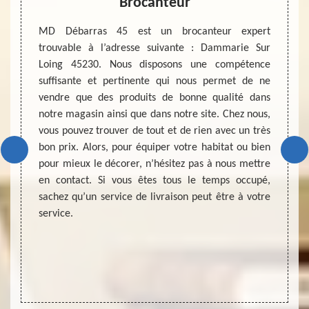
Brocanteur
e à ses
MD Débarras 45 est un brocanteur expert
Actuel
us nous
trouvable à l’adresse suivante : Dammarie Sur
rénovat
élevé à
Loing 45230. Nous disposons une compétence
touche
 un peu
suffisante et pertinente qui nous permet de ne
esthét
ans les
vendre que des produits de bonne qualité dans
bien. 
nte des
notre magasin ainsi que dans notre site. Chez nous,
aussi,
voir un
vous pouvez trouver de tout et de rien avec un très
meuble
s. Vous
bon prix. Alors, pour équiper votre habitat ou bien
recomm
anteur
pour mieux le décorer, n’hésitez pas à nous mettre
l’acha
 moins
en contact. Si vous êtes tous le temps occupé,
profita
ser une
sachez qu’un service de livraison peut être à votre
un bén
eilleur
service.
de bro
recher
propr
brocan
votre g