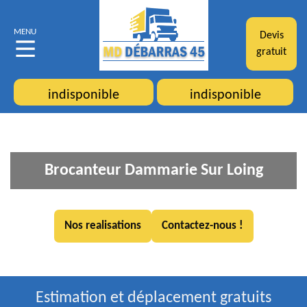
MENU
Devis
gratuit
indisponible
indisponible
Brocanteur Dammarie Sur Loing
Nos realisations
Contactez-nous !
Estimation et déplacement gratuits