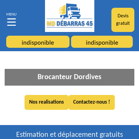
MENU
Devis
gratuit
indisponible
indisponible
Brocanteur Dordives
Nos realisations
Contactez-nous !
Estimation et déplacement gratuits