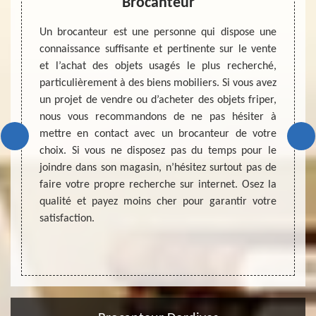
s par
Brocanteur
 ?
Un brocanteur est une personne qui dispose une
Pour v
connaissance suffisante et pertinente sur le vente
n’hés
llection
et l’achat des objets usagés le plus recherché,
d’esti
i n'ont
particulièrement à des biens mobiliers. Si vous avez
deman
ssi les
un projet de vendre ou d’acheter des objets friper,
brocan
ens. Le
nous vous recommandons de ne pas hésiter à
engage
achète
mettre en contact avec un brocanteur de votre
étape 
 expose
choix. Si vous ne disposez pas du temps pour le
biens
te aux
joindre dans son magasin, n’hésitez surtout pas de
profes
peuvent
faire votre propre recherche sur internet. Osez la
pleine
uhaitez
qualité et payez moins cher pour garantir votre
objet.
ez-vous
satisfaction.
expert
collabo