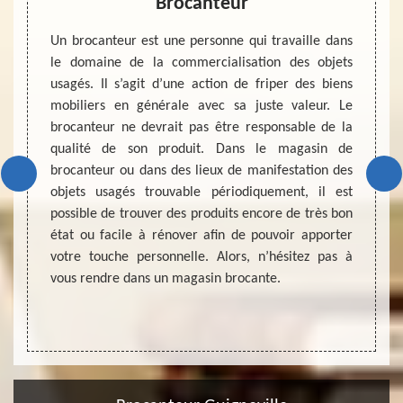
ville
Brocanteur
Qui
mon
ible de
Un brocanteur est une personne qui travaille dans
ui peut
le domaine de la commercialisation des objets
ire aux
usagés. Il s’agit d’une action de friper des biens
Êtes-v
ant une
mobiliers en générale avec sa juste valeur. Le
estime
 vous
brocanteur ne devrait pas être responsable de la
Si vou
 objets
qualité de son produit. Dans le magasin de
peut r
er. Un
brocanteur ou dans des lieux de manifestation des
est t
édiaire
objets usagés trouvable périodiquement, il est
l'esti
pouvoir
possible de trouver des produits encore de très bon
valeur
ttez en
état ou facile à rénover afin de pouvoir apporter
de les
-nous à
votre touche personnelle. Alors, n’hésitez pas à
inform
0. Nous
vous rendre dans un magasin brocante.
contac
à notre