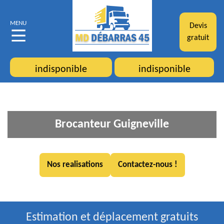
MENU
Devis
gratuit
indisponible
indisponible
Brocanteur Guigneville
Nos realisations
Contactez-nous !
Estimation et déplacement gratuits