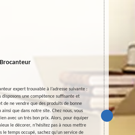
Brocanteur
teur expert trouvable à l’adresse suivante :
Une estima
 disposons une compétence suffisante et
boucler la ve
t de ne vendre que des produits de bonne
qui vous aid
 ainsi que dans notre site. Chez nous, vous
objet et vous
ien avec un très bon prix. Alors, pour équiper
vos résultats
ieux le décorer, n’hésitez pas à nous mettre
coopérer. Alo
us le temps occupé, sachez qu’un service de
votre choix e