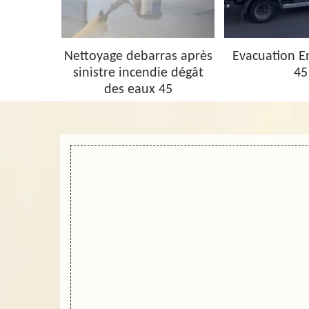
barras 45
Nettoyage debarras après
Evacuation 
sinistre incendie dégât
45
des eaux 45