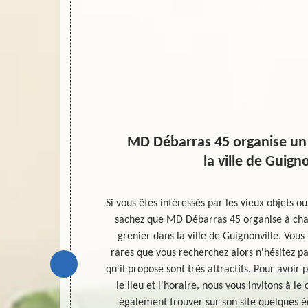
MD Débarras 45 organise un 
la ville de Guign
ur les objets
Si vous êtes intéressés par les vieux objets ou
e foire ou
sachez que MD Débarras 45 organise à cha
ation est
grenier dans la ville de Guignonville. Vous
z acheter ou
rares que vous recherchez alors n'hésitez pas 
eur, il est
qu'il propose sont très attractifs. Pour avoir
 et également
le lieu et l'horaire, nous vous invitons à l
x pour trouver
également trouver sur son site quelques éc