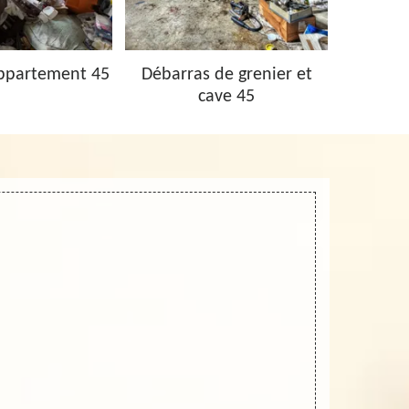
ppartement 45
Débarras de grenier et
Vidage 
cave 45