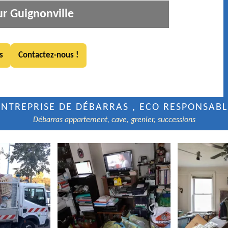
r Guignonville
s
Contactez-nous !
ENTREPRISE DE DÉBARRAS , ECO RESPONSABL
Débarras appartement, cave, grenier, successions