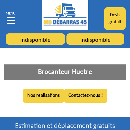
MENU
Devis
gratuit
indisponible
indisponible
Brocanteur Huetre
Nos realisations
Contactez-nous !
Estimation et déplacement gratuits