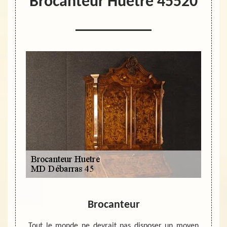
Brocanteur Huetre 45520
n du
Brocanteur
Quel
ts à
l
Tout le monde ne devrait pas disposer un moyen