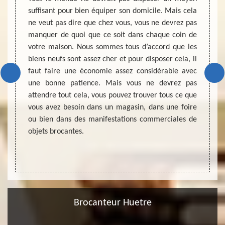
suffisant pour bien équiper son domicile. Mais cela
L'activ
ne veut pas dire que chez vous, vous ne devrez pas
de vie
ur pour
manquer de quoi que ce soit dans chaque coin de
plus l
cants ?
votre maison. Nous sommes tous d’accord que les
qualif
rras 45
biens neufs sont assez cher et pour disposer cela, il
broca
dernier
faut faire une économie assez considérable avec
égalem
ion et
une bonne patience. Mais vous ne devrez pas
penda
r juste
attendre tout cela, vous pouvez trouver tous ce que
enchèr
roposer
vous avez besoin dans un magasin, dans une foire
être r
 amples
ou bien dans des manifestations commerciales de
avoir 
site ou
objets brocantes.
directe
Brocanteur Huetre