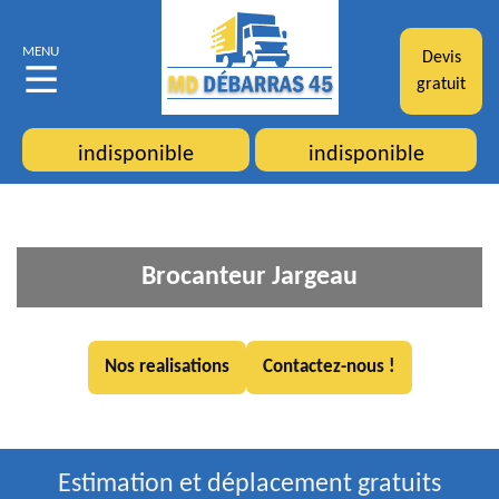
MENU
Devis
gratuit
indisponible
indisponible
Brocanteur Jargeau
Nos realisations
Contactez-nous !
Estimation et déplacement gratuits