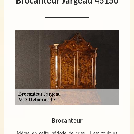
Brocanteur Jargeau 45150
n du
Brocanteur
ts à
Même en cette période de crise, il est toujours
Pour v