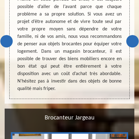
possible d’aller de l’avant parce que chaque
n’hés
problème a sa propre solution. Si vous avez un
d’esti
ur pour
projet d’être autonome et de vivre toute seul par
deman
cants ?
votre propre moyen sans dépendre de votre
brocan
rras 45
famille, ni de vos amis, nous vous recommandons
engage
dernier
de penser aux objets brocantes pour équiper votre
étape 
ion et
logement. Dans un magasin brocanteur, il est
biens
r juste
possible de trouver des biens mobiliers encore en
profes
roposer
bon état qui peut être entièrement à votre
pleine
 amples
disposition avec un coût d’achat très abordable.
objet.
site ou
N’hésitez pas à investir dans des objets de bonne
expert
qualité mais friper.
collabo
Brocanteur Jargeau