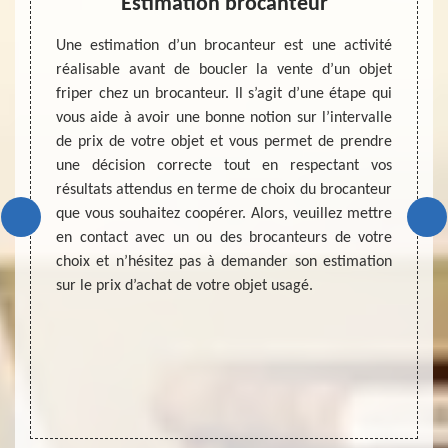
Estimation brocanteur
ocante,
Une estimation d’un brocanteur est une activité
Tout l
emande
réalisable avant de boucler la vente d’un objet
suffis
ix. Une
friper chez un brocanteur. Il s’agit d’une étape qui
ne veu
objets
vous aide à avoir une bonne notion sur l’intervalle
manque
si sans
de prix de votre objet et vous permet de prendre
votre 
r cette
une décision correcte tout en respectant vos
biens n
eur vos
résultats attendus en terme de choix du brocanteur
faut f
ataire
que vous souhaitez coopérer. Alors, veuillez mettre
une b
s serez
en contact avec un ou des brocanteurs de votre
attend
e votre
choix et n’hésitez pas à demander son estimation
vous a
canteur
sur le prix d’achat de votre objet usagé.
ou bie
e votre
objets 