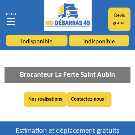
MENU
Devis
gratuit
indisponible
indisponible
Brocanteur La Ferte Saint Aubin
Nos realisations
Contactez-nous !
Estimation et déplacement gratuits