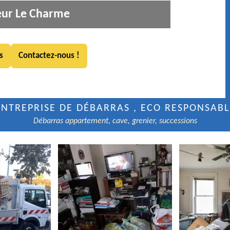
eur Le Charme
s
Contactez-nous !
ENTREPRISE DE DÉBARRAS , ECO RESPONSABL
Débarras appartement, cave, grenier, successions