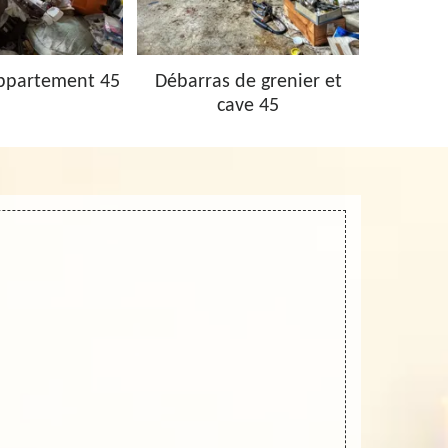
ppartement 45
Débarras de grenier et
Vidage 
cave 45