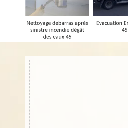
barras 45
Nettoyage debarras après
Evacuation 
sinistre incendie dégât
45
des eaux 45