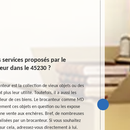
s services proposés par le
eur dans le 45230 ?
anteur est la collection de vieux objets ou des
Tout le mo
plus leur utilité. Toutefois, il a aussi les
équiper son 
 valeur de ces biens. Le brocanteur comme MD
devrez pas ma
ement ces objets en question ou les expose
Nous sommes
une vente aux enchères. Bref, de nombreuses
disposer ce
lisées par un brocanteur. Si vous souhaitez
bonne patien
sur cela, adressez-vous directement à lui.
trouver tous