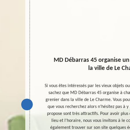
MD Débarras 45 organise un 
la ville de Le C
agés. Il s’agir
Si vous êtes intéressés par les vieux objets ou
ioration de la
sachez que MD Débarras 45 organise à cha
nte des objets
grenier dans la ville de Le Charme. Vous pou
. Le vente des
que vous recherchez alors n'hésitez pas à y al
ne manquer de
propose sont très attractifs. Pour avoir plu
ster à des
lieu et l'horaire, nous vous invitons à le
un magasin de
également trouver sur son site quelques éc