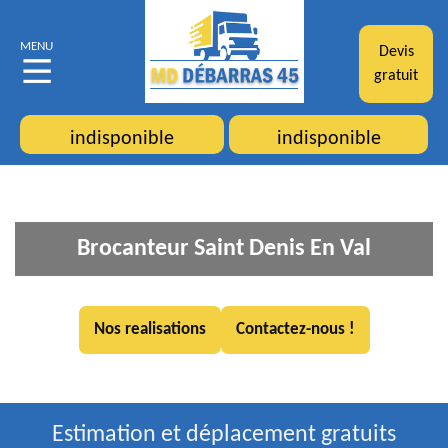
MENU
Devis
gratuit
indisponible
indisponible
Brocanteur Saint Denis En Val
Nos realisations
Contactez-nous !
Estimation et déplacement gratuits