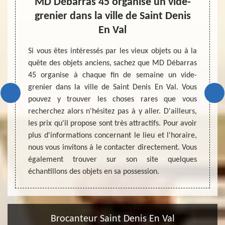
MD Débarras 45 organise un vide-
grenier dans la ville de Saint Denis
le dans
Pour v
En Val
 objets
n’hés
s biens
d’esti
Si vous êtes intéressés par les vieux objets ou à la
eur. Le
deman
quête des objets anciens, sachez que MD Débarras
e de la
brocan
45 organise à chaque fin de semaine un vide-
sin de
engage
grenier dans la ville de Saint Denis En Val. Vous
ion des
étape 
pouvez y trouver les choses rares que vous
 il est
biens
recherchez alors n'hésitez pas à y aller. D'ailleurs,
rès bon
profes
les prix qu'il propose sont très attractifs. Pour avoir
pporter
pleine
plus d'informations concernant le lieu et l'horaire,
z pas à
objet.
nous vous invitons à le contacter directement. Vous
expert
également trouver sur son site quelques
collabo
échantillons des objets en sa possession.
Brocanteur Saint Denis En Val