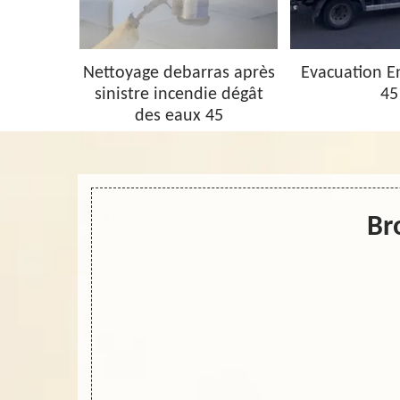
barras 45
Nettoyage debarras après
Evacuation 
sinistre incendie dégât
45
des eaux 45
Br