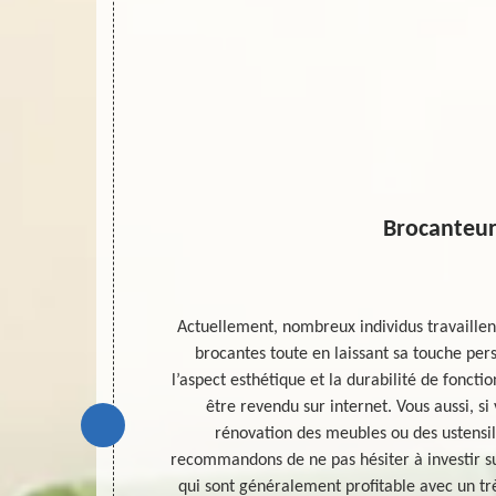
 Gonois
Brocanteu
s objets encore
Actuellement, nombreux individus travaillent
satisfaire aux
brocantes toute en laissant sa touche pers
mme assez
l’aspect esthétique et la durabilité de fonct
er vos objets
être revendu sur internet. Vous aussi, si 
pert est un
rénovation des meubles ou des ustensil
 pour pouvoir
recommandons de ne pas hésiter à investir su
ct avec MD
qui sont généralement profitable avec un trè