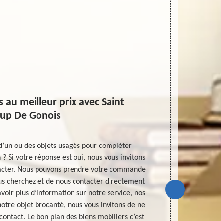
 au meilleur prix avec Saint
up De Gonois
 d’un ou des objets usagés pour compléter
MD Débarras 4
? Si votre réponse est oui, nous vous invitons
Saint Loup De
tacter. Nous pouvons prendre votre commande
pertinente
ous cherchez et de nous contacter directement
qualité dan
voir plus d’information sur notre service, nos
pouvez trouver
notre objet brocanté, nous vous invitons de ne
votre habita
contact. Le bon plan des biens mobiliers c’est
en contact.