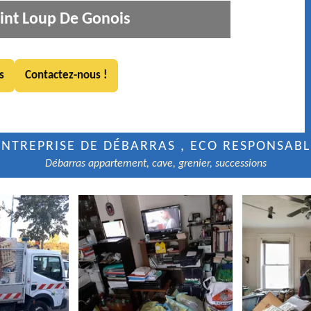
int Loup De Gonois
s
Contactez-nous !
ENTREPRISE DE DÉBARRAS , ECO RESPONSABL
Débarras appartement, cave, grenier, successions