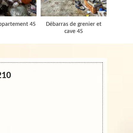
ppartement 45
Débarras de grenier et
Vidage 
cave 45
210