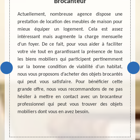
prix
Brocanteur
in
Actuellement, nombreuse agence dispose une
Actuel
prestation de location des meubles de maison pour
rénovat
 usagés
mieux équiper un logement. Cela est assez
touche
on ? Si
intéressant mais augmente la charge mensuelle
esthét
 ne pas
d’un foyer. De ce fait, pour vous aider à faciliter
bien. 
prendre
votre vie tout en garantissant la présence de tous
aussi,
ue vous
les biens mobiliers qui participent pertinemment
meuble
dès que
sur la bonne condition de viabilité d’un habitat,
recomm
ion sur
nous vous proposons d’acheter des objets brocantés
l’acha
coût de
qui peut vous satisfaire. Pour bénéficier cette
profita
 ne pas
grande offre, nous vous recommandons de ne pas
un bén
lan des
hésiter à mettre en contact avec un brocanteur
de bro
professionnel qui peut vous trouver des objets
recher
mobiliers dont vous en avez besoin.
propr
brocan
votre g