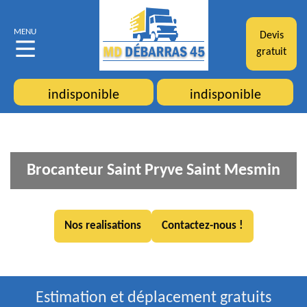
MENU
Devis
gratuit
indisponible
indisponible
Brocanteur Saint Pryve Saint Mesmin
Nos realisations
Contactez-nous !
Estimation et déplacement gratuits