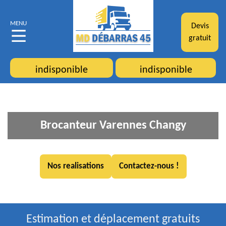
MENU
Devis
gratuit
indisponible
indisponible
Brocanteur Varennes Changy
Nos realisations
Contactez-nous !
Estimation et déplacement gratuits