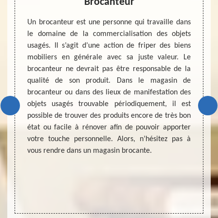
Brocanteur
Es
ocante,
Un brocanteur est une personne qui travaille dans
emande
le domaine de la commercialisation des objets
MD Déb
ix. Une
usagés. Il s’agit d’une action de friper des biens
expert
objets
mobiliers en générale avec sa juste valeur. Le
dans 
si sans
brocanteur ne devrait pas être responsable de la
objets
r cette
qualité de son produit. Dans le magasin de
nous v
eur vos
brocanteur ou dans des lieux de manifestation des
en co
ataire
objets usagés trouvable périodiquement, il est
meilleu
s serez
possible de trouver des produits encore de très bon
que vo
e votre
état ou facile à rénover afin de pouvoir apporter
d’abor
canteur
votre touche personnelle. Alors, n’hésitez pas à
frais,
e votre
vous rendre dans un magasin brocante.
à votr
zone d