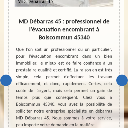
otre
MD Débarras 45 : professionnel de
Fait
r
l’évacuation encombrant à
le 
Boiscommun 45340
maison
Que vo
ou d’un
une co
Que l’on soit un professionnel ou un particulier,
lui-ci,
nous c
pour l’évacuation encombrant dans un bien
ionnel
type d
immobilier, le mieux est de faire confiance à un
n bien
toujou
prestataire qualifié et certifié. La raison en est très
devriez
inter
simple, cela permet d’effectuer les travaux
ectuer
d’aille
efficacement, et donc, rapidement. Certes, cela
lité où
ce qui 
coûte de l’argent, mais cela permet un gain de
ue vous
compé
temps plus que conséquent. Chez vous à
uation
maison
Boiscommun 45340, vous avez la possibilité de
i qu’il
recher
solliciter notre entreprise spécialiste en débarras
bles et
fiable
MD Débarras 45. Nous sommes à votre service,
que vou
peu importe votre demande en la matière.