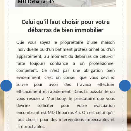
tion
Celui qu’il faut choisir pour votre
débarras de bien immobilier
rras de
Que vous soyez le propriétaire d’une maison
e pour
individuelle ou d’un bâtiment professionnel ou d’un
Nombre
30. Que
appartement, au moment du débarras de celui-ci,
solli
ou d’un
faite toujours confiance à un professionnel
d’évac
iment
compétent. Ce n’est pas une obligation bien
immobil
nt pour
évidemment, c’est un conseil que vous devriez
en pla
re bien
suivre pour avoir des travaux effectuer
faisan
n vider
efficacement et rapidement. Dans la possibilité où
pour v
ttoyage
vous résidez à Montbouy, le prestataire que vous
vous p
ocuteur
devriez solliciter pour votre évacuation
certain
près de
encombrant est MD Débarras 45. On est celui qu’il
et le 
cter au
faut choisir pour des interventions impeccables et
la mei
irréprochables.
demand