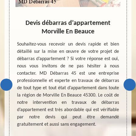
Devis débarras d’appartement
Morville En Beauce
e vider
Le mar
otifs.
individ
Souhaitez-vous recevoir un devis rapide et bien
ataire
le divo
détaillé sur la mise en œuvre de votre projet de
e pour
peut p
débarras d’appartement ? Si votre réponse est oui,
travail
l’appo
nous vous invitons de ne pas hésiter à nous
able de
débarr
contacter. MD Débarras 45 est une entreprise
 si les
de sép
professionnelle et experte en travaux de débarras
le coût
couple
de tout type et tout état d’appartement dans toute
hez que
profes
la région de Morville En Beauce 45300. Le coût de
eurs de
d’un t
notre intervention en travaux de débarras
e coût
de pouv
d’appartement est très abordable qui est vérifiable
ébarras
par notre devis qui peut être demandé
urs des
gratuitement et aussi sans engagement.
estation