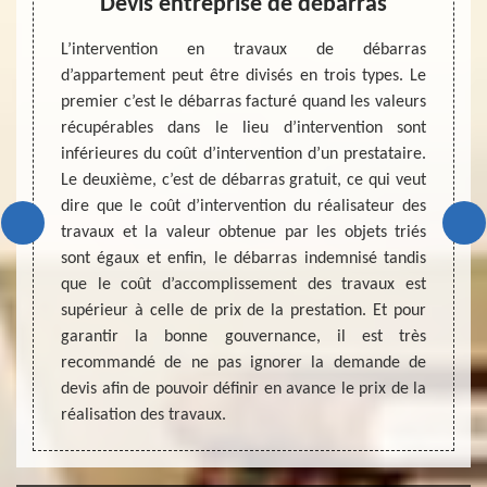
Devis entreprise de débarras
Con
dé
dans la
L’intervention en travaux de débarras
e l’air.
d’appartement peut être divisés en trois types. Le
Avez –
este du
premier c’est le débarras facturé quand les valeurs
voulez
peuvent
récupérables dans le lieu d’intervention sont
Vous p
omme les
inférieures du coût d’intervention d’un prestataire.
entrep
ctement
Le deuxième, c’est de débarras gratuit, ce qui veut
meuble
tre eux
dire que le coût d’intervention du réalisateur des
vous p
onné et
travaux et la valeur obtenue par les objets triés
frais
afin de
sont égaux et enfin, le débarras indemnisé tandis
meuble
out en
que le coût d’accomplissement des travaux est
pourre
reste de
supérieur à celle de prix de la prestation. Et pour
tarifai
garantir la bonne gouvernance, il est très
dans l
recommandé de ne pas ignorer la demande de
devis afin de pouvoir définir en avance le prix de la
réalisation des travaux.