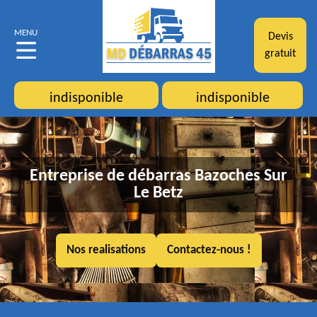
MENU
Devis
gratuit
indisponible
indisponible
Entreprise de débarras Bazoches Sur
Le Betz
Nos realisations
Contactez-nous !