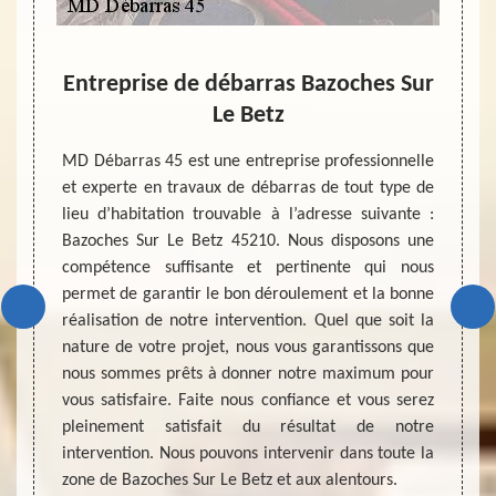
r un
Entreprise de débarras Bazoches Sur
D
ent
Le Betz
Avant 
d’un a
et vous
MD Débarras 45 est une entreprise professionnelle
grenie
ubles ?
et experte en travaux de débarras de tout type de
effect
45, une
lieu d’habitation trouvable à l’adresse suivante :
demand
 Si les
Bazoches Sur Le Betz 45210. Nous disposons une
décisi
n état,
compétence suffisante et pertinente qui nous
travau
it. Les
permet de garantir le bon déroulement et la bonne
demand
de ces
réalisation de notre intervention. Quel que soit la
maison
s, vous
nature de votre projet, nous vous garantissons que
entrep
ditions
nous sommes prêts à donner notre maximum pour
maison
 êtes à
vous satisfaire. Faite nous confiance et vous serez
et san
pleinement satisfait du résultat de notre
intervention. Nous pouvons intervenir dans toute la
zone de Bazoches Sur Le Betz et aux alentours.