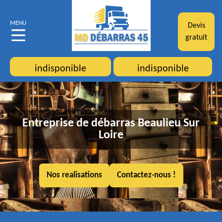
MENU
Devis
gratuit
indisponible
indisponible
Entreprise de débarras Beaulieu Sur
Loire
Nos realisations
Contactez-nous !