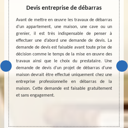
her
Devis entreprise de débarras
Ent
Avant de mettre en œuvre les travaux de débarras
d’un appartement, une maison, une cave ou un
ire, MD
Lorsqu
grenier, il est très indispensable de penser à
tuation
maiso
effectuer une d’abord une demande de devis. La
pour des
inutil
demande de devis est faisable avant toute prise de
haitent
aux se
décision comme le temps de la mise en œuvre des
pour ne
profes
travaux ainsi que le choix du prestataire. Une
t être
de ce
demande de devis d’un projet de débarras d’une
son est
d’amé
maison devrait être effectué uniquement chez une
r vous.
habita
entreprise professionnelle en débarras de la
as cher
d’une 
maison. Cette demande est faisable gratuitement
s à vos
A Beau
et sans engagement.
siter à
entrep
reprise
de mai
5630 et
 Loire.