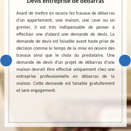
ngy
Devis entreprise de débarras
Con
dé
onnelle
Avant de mettre en œuvre les travaux de débarras
type de
d’un appartement, une maison, une cave ou un
Avez –
vante :
grenier, il est très indispensable de penser à
voulez
pétence
effectuer une d’abord une demande de devis. La
Vous p
met de
demande de devis est faisable avant toute prise de
entrep
isation
décision comme le temps de la mise en œuvre des
meuble
ture de
travaux ainsi que le choix du prestataire. Une
vous p
ue nous
demande de devis d’un projet de débarras d’une
frais
ur vous
maison devrait être effectué uniquement chez une
meuble
s serez
entreprise professionnelle en débarras de la
pourre
 notre
maison. Cette demande est faisable gratuitement
tarifai
oute la
et sans engagement.
dans l