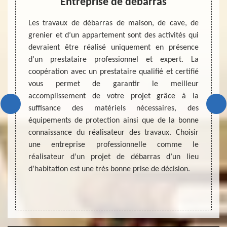
ces
Entreprise de débarras
Entr
ntours,
Les travaux de débarras de maison, de cave, de
gé chez
grenier et d’un appartement sont des activités qui
La vie
eprise
devraient être réalisé uniquement en présence
d’un n
ébarras
d’un prestataire professionnel et expert. La
pour t
t. Nous
coopération avec un prestataire qualifié et certifié
des pa
et des
vous permet de garantir le meilleur
recomp
tat qui
accomplissement de votre projet grâce à la
pour 
lleur
suffisance des matériels nécessaires, des
change
ors, si
équipements de protection ainsi que de la bonne
de réa
ébarras
connaissance du réalisateur des travaux. Choisir
de vou
ntactez-
une entreprise professionnelle comme le
maison
omme le
réalisateur d’un projet de débarras d’un lieu
entrep
d’habitation est une très bonne prise de décision.
dérou
grenier