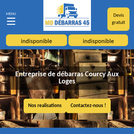
MENU
Devis
gratuit
indisponible
indisponible
Entreprise de débarras Courcy Aux
Loges
Nos realisations
Contactez-nous !