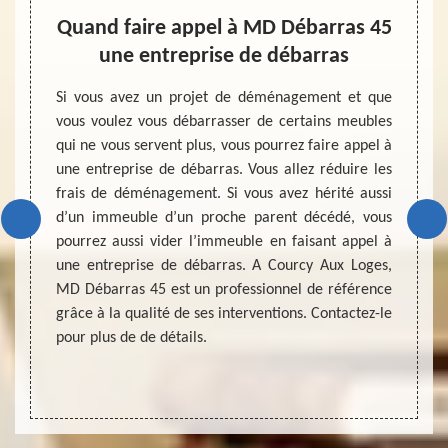
Quand faire appel à MD Débarras 45
une entreprise de débarras
dans la
Dans d
e l’air.
locati
Si vous avez un projet de déménagement et que
este du
tête. 
vous voulez vous débarrasser de certains meubles
peuvent
très li
qui ne vous servent plus, vous pourrez faire appel à
omme les
vivre 
une entreprise de débarras. Vous allez réduire les
ctement
campag
frais de déménagement. Si vous avez hérité aussi
tre eux
maison
d’un immeuble d’un proche parent décédé, vous
onné et
propre
pourrez aussi vider l’immeuble en faisant appel à
afin de
recomm
une entreprise de débarras. A Courcy Aux Loges,
out en
de pas
MD Débarras 45 est un professionnel de référence
reste de
faisan
grâce à la qualité de ses interventions. Contactez-le
projet 
pour plus de de détails.