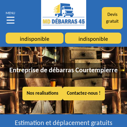
MENU
Devis
gratuit
indisponible
indisponible
Entreprise de débarras Courtempierre
Nos realisations
Contactez-nous !
Estimation et déplacement gratuits