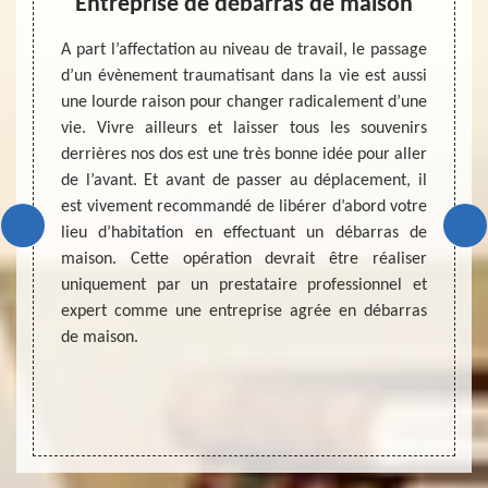
er et
Entreprise de débarras de maison
A part l’affectation au niveau de travail, le passage
Dans la
d’un évènement traumatisant dans la vie est aussi
existe
ctivité
une lourde raison pour changer radicalement d’une
le bas
térieur
vie. Vivre ailleurs et laisser tous les souvenirs
leurs 
ndition
derrières nos dos est une très bonne idée pour aller
fiable
t, nous
de l’avant. Et avant de passer au déplacement, il
de déb
ire. Et
est vivement recommandé de libérer d’abord votre
cave 
cement
lieu d’habitation en effectuant un débarras de
d’entr
gmenter
maison. Cette opération devrait être réaliser
connai
tabilité
uniquement par un prestataire professionnel et
qualit
 vivre
expert comme une entreprise agrée en débarras
vous r
faction
de maison.
presta
ille.
passé 