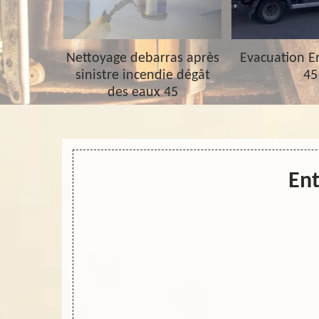
barras 45
Nettoyage debarras après
Evacuation 
sinistre incendie dégât
45
des eaux 45
Ent