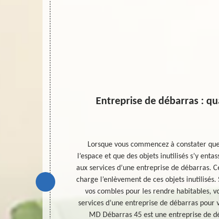
n
Entreprise de débarras : q
n évènement
Lorsque vous commencez à constater qu
ur changer
l’espace et que des objets inutilisés s’y enta
enirs derrières
aux services d’une entreprise de débarras. C
nt de passer au
charge l’enlèvement de ces objets inutilisés
rd votre lieu
vos combles pour les rendre habitables, v
ration devrait
services d’une entreprise de débarras pour v
l et expert
MD Débarras 45 est une entreprise de d