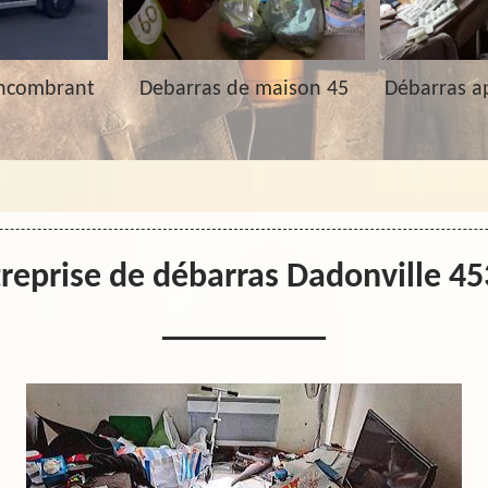
Encombrant
Debarras de maison 45
Débarras a
reprise de débarras Dadonville 4