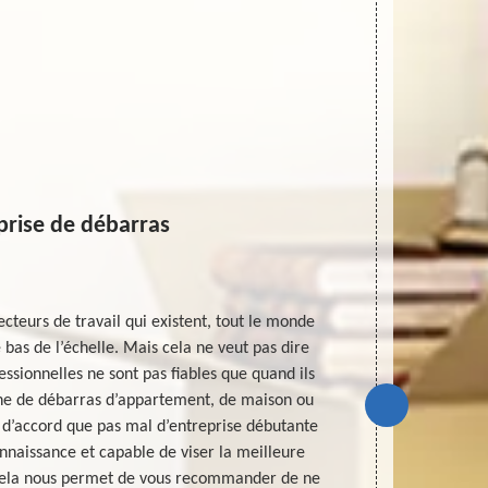
prise de débarras
secteurs de travail qui existent, tout le monde
Chers hab
bas de l’échelle. Mais cela ne veut pas dire
Débarras 4
ssionnelles ne sont pas fiables que quand ils
entreprise pr
ne de débarras d’appartement, de maison ou
et toute dime
d’accord que pas mal d’entreprise débutante
des équipe
nnaissance et capable de viser la meilleure
garantir le m
 Cela nous permet de vous recommander de ne
souhaitez ré