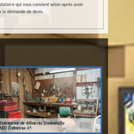
stataire qui vous convient selon après avoir
plus ailleu
à la demande de devis.