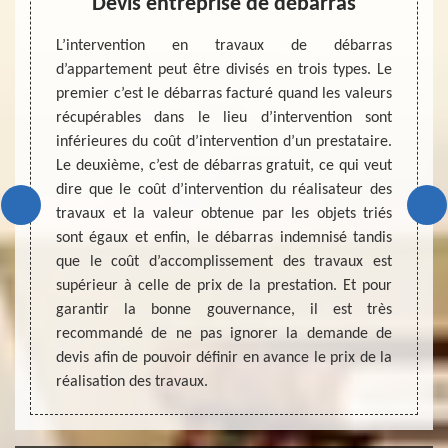
as
Devis entreprise de débarras
D
pour la
L’intervention en travaux de débarras
Avant 
maison,
d’appartement peut être divisés en trois types. Le
d’un a
n, d’un
premier c’est le débarras facturé quand les valeurs
grenie
 s’agit
récupérables dans le lieu d’intervention sont
effect
 faire
inférieures du coût d’intervention d’un prestataire.
demand
ssement
Le deuxième, c’est de débarras gratuit, ce qui veut
décisi
 travaux
dire que le coût d’intervention du réalisateur des
travau
ntir le
travaux et la valeur obtenue par les objets triés
demand
ion de
sont égaux et enfin, le débarras indemnisé tandis
maison
uitement
que le coût d’accomplissement des travaux est
entrep
ojet de
supérieur à celle de prix de la prestation. Et pour
maison
par une
garantir la bonne gouvernance, il est très
et san
recommandé de ne pas ignorer la demande de
devis afin de pouvoir définir en avance le prix de la
réalisation des travaux.