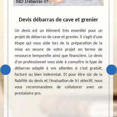
nier
Devis débarras de cave et grenier
Une 
démé
ier, il
Un devis est un élément très essentiel pour un
rd à la
projet de débarras de cave et grenier. Il s’agit d’une
vre les
étape qui vous aide lors de la préparation de la
Si vou
ataire
mise en œuvre de votre projet en terme de
vous p
oir une
ressource temporelle ainsi que financière. Le devis
un pro
ment de
d’un professionnel vous aide à connaitre le type de
Dans le
ctement
débarras adapté à vos attentes si c’est gratuit,
le pres
re des
facturé ou bien indemnisé. Et pour être sûr de la
du vol
ui vous
fiabilité du devis et l’évaluation de tri sélectif, nous
cave e
 projet
vous recommandons de collaborer avec un
démén
is.
prestataire pro.
objets.
débarra