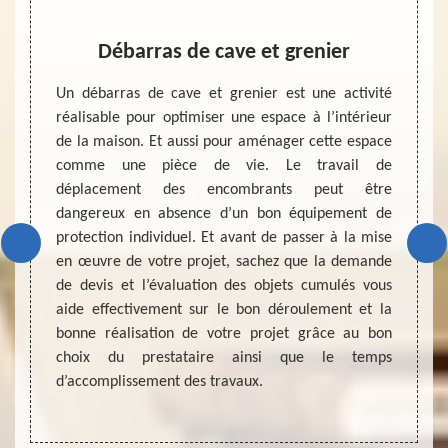
e et
Débarras de cave et grenier
Dev
Un débarras de cave et grenier est une activité
Un dev
réalisable pour optimiser une espace à l’intérieur
projet 
rojetez
de la maison. Et aussi pour aménager cette espace
étape 
cave et
comme une pièce de vie. Le travail de
mise 
 le bon
déplacement des encombrants peut être
ressou
 projet
dangereux en absence d’un bon équipement de
d’un p
s élevé,
protection individuel. Et avant de passer à la mise
débarr
à nous
en œuvre de votre projet, sachez que la demande
factur
reprise
de devis et l’évaluation des objets cumulés vous
fiabili
type de
aide effectivement sur le bon déroulement et la
vous 
pétence
bonne réalisation de votre projet grâce au bon
prestat
met de
choix du prestataire ainsi que le temps
e notre
d’accomplissement des travaux.
adresse