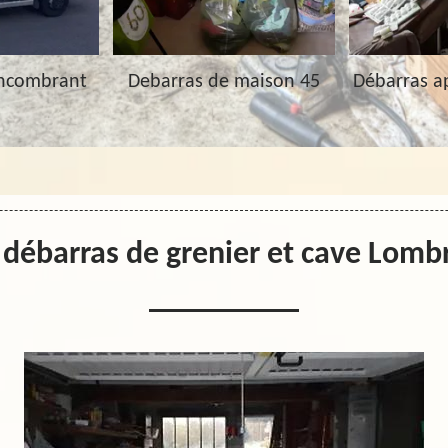
Encombrant
Debarras de maison 45
Débarras a
 débarras de grenier et cave Lomb