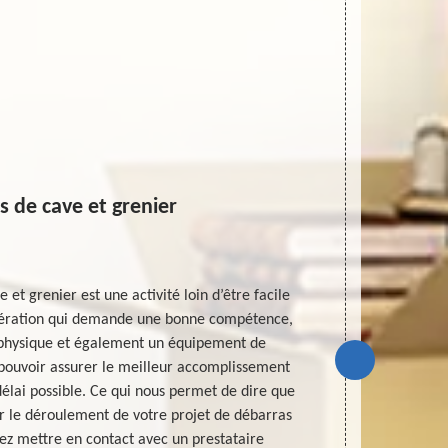
 de cave et grenier
Entr
 et grenier est une activité loin d’être facile
Dans une ca
 opération qui demande une bonne compétence,
objets lourds
physique et également un équipement de
préserver 
e pouvoir assurer le meilleur accomplissement
débarras de c
délai possible. Ce qui nous permet de dire que
en contact
 le déroulement de votre projet de débarras
entreprise d
lez mettre en contact avec un prestataire
déroulement et