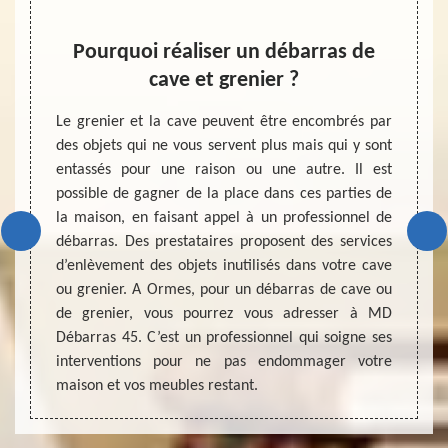
r
Pourquoi réaliser un débarras de
Dev
cave et grenier ?
 qu’une
Evalue
urs de
grenie
Le grenier et la cave peuvent être encombrés par
dans la
réalis
des objets qui ne vous servent plus mais qui y sont
e basant
travai
entassés pour une raison ou une autre. Il est
en d’un
effectu
possible de gagner de la place dans ces parties de
dez une
dans l
la maison, en faisant appel à un professionnel de
tion et
passer
débarras. Des prestataires proposent des services
, il est
votre 
d’enlèvement des objets inutilisés dans votre cave
e votre
compé
ou grenier. A Ormes, pour un débarras de cave ou
rras de
qualif
de grenier, vous pourrez vous adresser à MD
fiable 
Débarras 45. C’est un professionnel qui soigne ses
interventions pour ne pas endommager votre
maison et vos meubles restant.