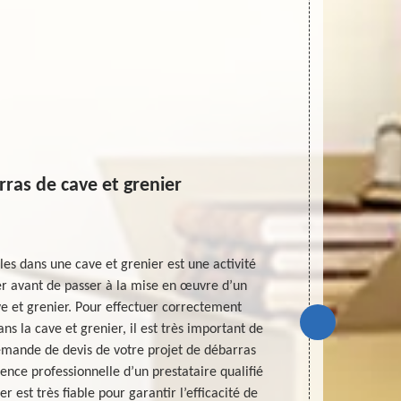
ras de cave et grenier
C’es
les dans une cave et grenier est une activité
Si votre cave
ser avant de passer à la mise en œuvre d’un
ne vous sont
ve et grenier. Pour effectuer correctement
débarras de 
ans la cave et grenier, il est très important de
sera gratui
mande de devis de votre projet de débarras
valorisables. 
ence professionnelle d’un prestataire qualifié
de MD Déb
r est très fiable pour garantir l’efficacité de
pr