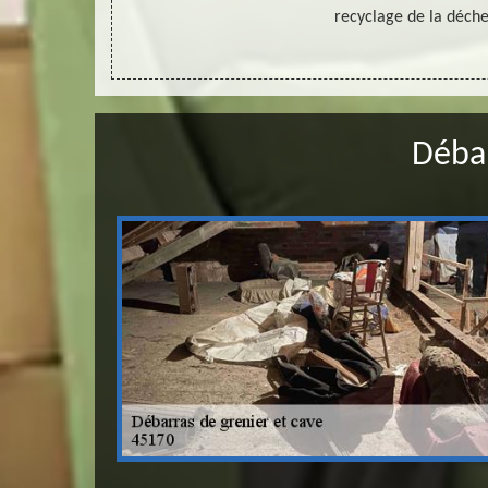
recyclage de la déche
Débar