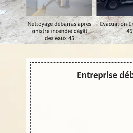
barras 45
Nettoyage debarras après
Evacuation 
sinistre incendie dégât
45
des eaux 45
Entreprise déb