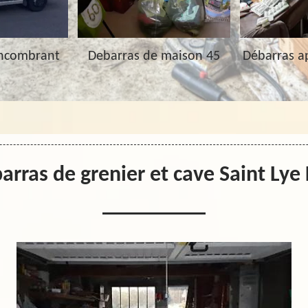
Encombrant
Debarras de maison 45
Débarras a
arras de grenier et cave Saint Lye