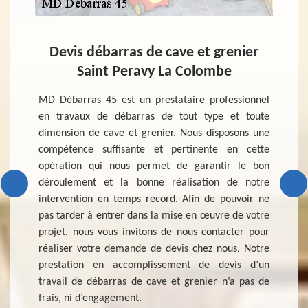
Devis débarras de cave et grenier
F
Saint Peravy La Colombe
déb
 le bon
vail de
MD Débarras 45 est un prestataire professionnel
Pour ef
 pour la
en travaux de débarras de tout type et toute
faut d
e cave.
dimension de cave et grenier. Nous disposons une
inter
teur de
compétence suffisante et pertinente en cette
l’état 
s d’une
opération qui nous permet de garantir le bon
de l’ac
le lieu
déroulement et la bonne réalisation de notre
sont v
tation
intervention en temps record. Afin de pouvoir ne
fonctio
ix d’un
pas tarder à entrer dans la mise en œuvre de votre
et des
r mètre
projet, nous vous invitons de nous contacter pour
moyens
0m², il
réaliser votre demande de devis chez nous. Notre
Peravy
os tout
prestation en accomplissement de devis d’un
Débarr
travail de débarras de cave et grenier n’a pas de
de vot
frais, ni d’engagement.
interve