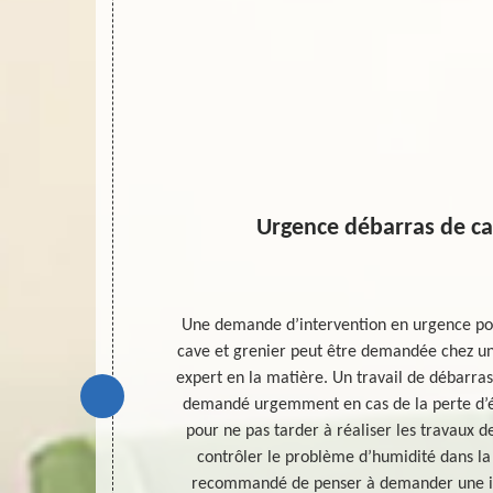
Urgence débarras de ca
t et la bonne
Une demande d’intervention en urgence pou
 prix fixe pour
cave et grenier peut être demandée chez un 
eux paramètres
expert en la matière. Un travail de débarras
l de débarras
demandé urgemment en cas de la perte d’ét
ntion ainsi que
pour ne pas tarder à réaliser les travaux d
n travail de
contrôler le problème d’humidité dans la c
e aux environs
recommandé de penser à demander une i