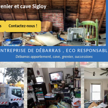
enier et cave Sigloy
s
Contactez-nous !
ENTREPRISE DE DÉBARRAS , ECO RESPONSABL
Débarras appartement, cave, grenier, successions