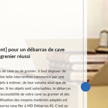
ient] pour un débarras de cave
Entrepr
 grenier réussi
 de cave ou de grenier, il faut disposer de
Chers habita
Une telle intervention commence par une
débarras 
jets à enlever, de leur volume ainsi que de
déroulement 
ier. Si les objets sont valorisables, le débarras
coût d’interv
l’accessibilité de votre cave ou grenier et des
contacter.
utilisation des moyens matériels adaptés est
débarras de t
pourrez vous fier à MD Débarras 45. C’est un
suffisan