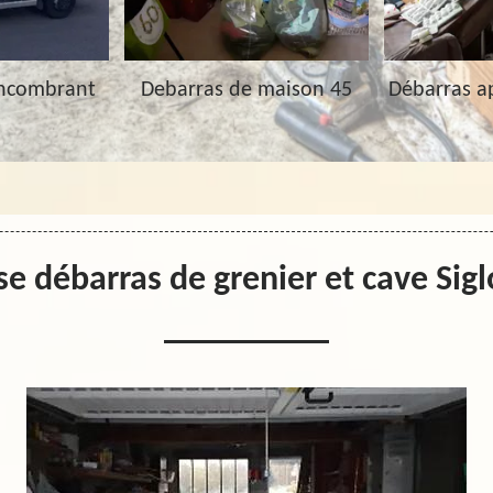
Encombrant
Debarras de maison 45
Débarras a
se débarras de grenier et cave Sig