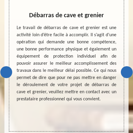
nier
Débarras de cave et grenier
Ent
our la
Le travail de débarras de cave et grenier est une
ojet de
activité loin d’être facile à accomplir. Il s’agit d’une
Bénéfi
pouvoir
opération qui demande une bonne compétence,
entiè
onnel en
une bonne performance physique et également un
d’effo
hez que
équipement de protection individuel afin de
métier
n et le
pouvoir assurer le meilleur accomplissement des
famil
veau de
travaux dans le meilleur délai possible. Ce qui nous
chouch
rantir
permet de dire que pour ne pas mettre en danger
trava
acité de
le déroulement de votre projet de débarras de
Débarr
ent des
cave et grenier, veuillez mettre en contact avec un
expert
tion du
prestataire professionnel qui vous convient.
trouva
e votre
Nous 
pertin
accomp