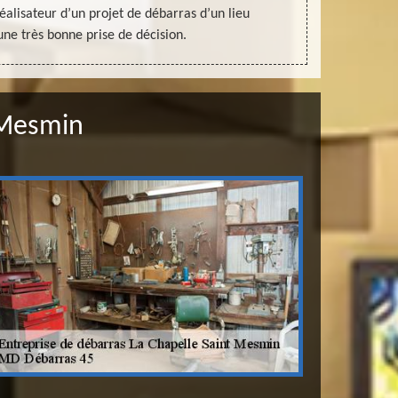
alisateur d’un projet de débarras d’un lieu
po
une très bonne prise de décision.
 Mesmin