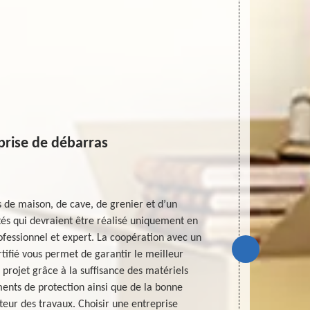
prise de débarras
Entre
 de maison, de cave, de grenier et d’un
Lorsque v
tés qui devraient être réalisé uniquement en
l’espace et qu
ofessionnel et expert. La coopération avec un
aux services 
ertifié vous permet de garantir le meilleur
charge l’enlè
projet grâce à la suffisance des matériels
vos comble
ents de protection ainsi que de la bonne
services d’un
teur des travaux. Choisir une entreprise
Saint Mesmin