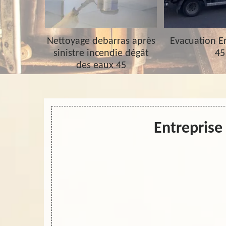
barras 45
Nettoyage debarras après
Evacuation 
sinistre incendie dégât
45
des eaux 45
Entreprise