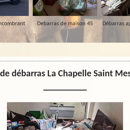
Encombrant
Debarras de maison 45
Débarras a
 de débarras La Chapelle Saint M