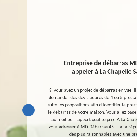
t une
Entreprise de débarras M
?
appeler à La Chapelle 
tes appel à un
Si vous avez un projet de débarras en vue, i
des objets à
demander des devis auprès de 4 ou 5 prestat
on. C’est à la
suite les propositions afin d’identifier le pres
 devis de la
le débarras de votre maison. Vous allez base
5 est une
au meilleur rapport qualité prix. A La Cha
380. Contactez
vous adresser à MD Débarras 45. Il a la répu
des plus raisonnables avec une pre