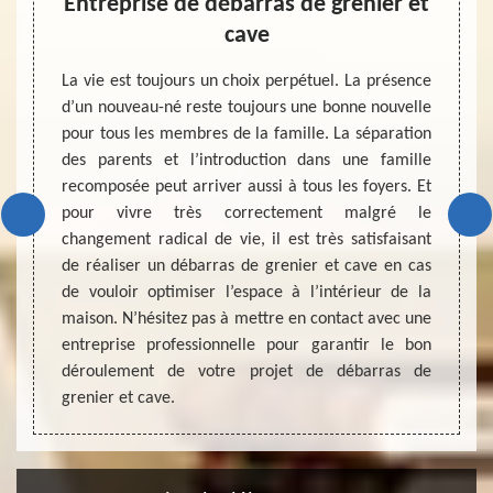
ison
Entreprise de débarras de grenier et
Ent
cave
ération
A part 
nant du
d’un é
La vie est toujours un choix perpétuel. La présence
à côté
une lo
d’un nouveau-né reste toujours une bonne nouvelle
que des
vie. V
pour tous les membres de la famille. La séparation
 le bon
derrièr
des parents et l’introduction dans une famille
reprise
de l’a
recomposée peut arriver aussi à tous les foyers. Et
 projet
est vi
pour vivre très correctement malgré le
n prise
lieu d
changement radical de vie, il est très satisfaisant
 ce qui
maison
de réaliser un débarras de grenier et cave en cas
ans le
unique
de vouloir optimiser l’espace à l’intérieur de la
ité et
expert
maison. N’hésitez pas à mettre en contact avec une
de mai
entreprise professionnelle pour garantir le bon
déroulement de votre projet de débarras de
grenier et cave.