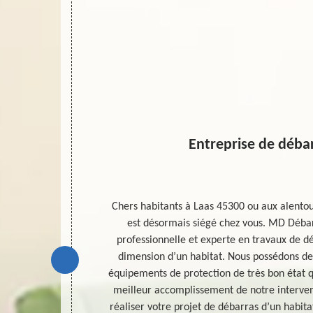
n
Entreprise de déba
uit. Il s’agit
Chers habitants à Laas 45300 ou aux alentou
e au respect de
est désormais siégé chez vous. MD Débar
riés. Un lieu
professionnelle et experte en travaux de dé
e boulangerie,
dimension d’un habitat. Nous possédons de
ient. Et avant
équipements de protection de très bon état q
ommes tous
meilleur accomplissement de notre intervent
tournable. Et
réaliser votre projet de débarras d’un habita