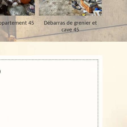
ppartement 45
Débarras de grenier et
Vidage 
cave 45
0