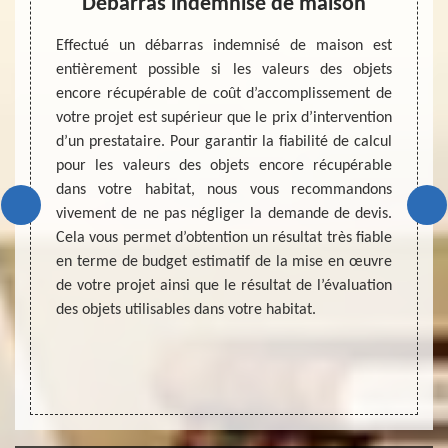
ison
Débarras indemnisé de maison
Déb
ération
Effectué un débarras indemnisé de maison est
activité
entièrement possible si les valeurs des objets
Si vou
sionnel
encore récupérable de coût d’accomplissement de
de mai
arantir
votre projet est supérieur que le prix d’intervention
volume 
ourquoi
d’un prestataire. Pour garantir la fiabilité de calcul
leur v
istoire
pour les valeurs des objets encore récupérable
bénéfic
 notion
dans votre habitat, nous vous recommandons
équiva
nt être
vivement de ne pas négliger la demande de devis.
vous p
e bonne
Cela vous permet d’obtention un résultat très fiable
Quand 
ntir le
en terme de budget estimatif de la mise en œuvre
profess
e votre
de votre projet ainsi que le résultat de l’évaluation
Pour u
des objets utilisables dans votre habitat.
vous à